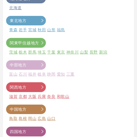
北海道
東北地方
青森
岩手
宮城
秋田
山形
福島
関東甲信越地方
茨城
栃木
群馬
埼玉
千葉
東京
神奈川
山梨
長野
新潟
中部地方
富山
石川
福井
岐阜
静岡
愛知
三重
関西地方
滋賀
京都
大阪
兵庫
奈良
和歌山
中国地方
鳥取
島根
岡山
広島
山口
四国地方